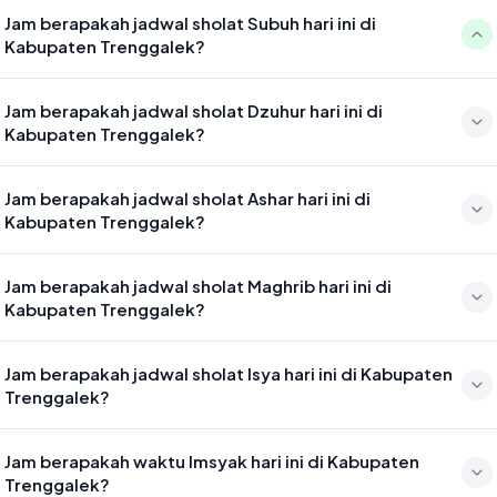
Jam berapakah jadwal sholat Subuh hari ini di
Kabupaten Trenggalek?
Waktu sholat Subuh di Kabupaten Trenggalek hari ini jatuh pada
Jam berapakah jadwal sholat Dzuhur hari ini di
04:27
Kabupaten Trenggalek?
Waktu sholat Dzuhur di Kabupaten Trenggalek hari ini jatuh pada
Jam berapakah jadwal sholat Ashar hari ini di
11:42
Kabupaten Trenggalek?
Waktu sholat Ashar di Kabupaten Trenggalek hari ini jatuh pada
Jam berapakah jadwal sholat Maghrib hari ini di
15:03
Kabupaten Trenggalek?
Waktu sholat Maghrib di Kabupaten Trenggalek hari ini jatuh pada
Jam berapakah jadwal sholat Isya hari ini di Kabupaten
17:36
Trenggalek?
Waktu sholat Isya di Kabupaten Trenggalek hari ini jatuh pada 18:47
Jam berapakah waktu Imsyak hari ini di Kabupaten
Trenggalek?