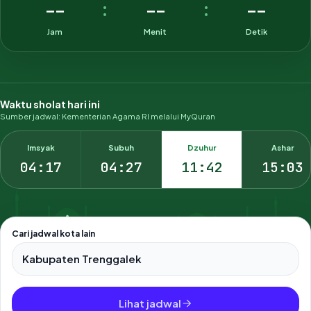
--
--
--
:
:
Jam
Menit
Detik
Waktu sholat hari ini
Sumber jadwal: Kementerian Agama RI melalui MyQuran
Imsyak
Subuh
Dzuhur
Ashar
04:17
04:27
11:42
15:03
Cari jadwal kota lain
Pilih salah satu dari 500+ kota dan kabupaten di Indonesia.
Lihat jadwal