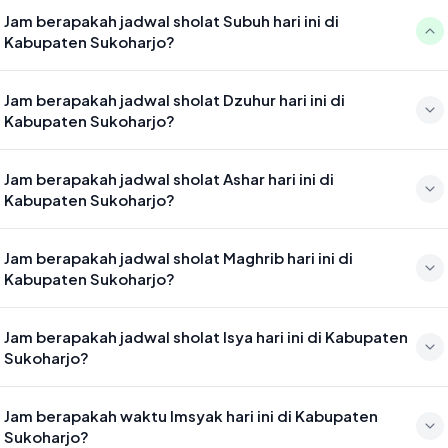
Jam berapakah jadwal sholat Subuh hari ini di
Kabupaten Sukoharjo?
Waktu sholat Subuh di Kabupaten Sukoharjo hari ini jatuh pada
Jam berapakah jadwal sholat Dzuhur hari ini di
04:30
Kabupaten Sukoharjo?
Waktu sholat Dzuhur di Kabupaten Sukoharjo hari ini jatuh pada
Jam berapakah jadwal sholat Ashar hari ini di
11:46
Kabupaten Sukoharjo?
Waktu sholat Ashar di Kabupaten Sukoharjo hari ini jatuh pada 15:06
Jam berapakah jadwal sholat Maghrib hari ini di
Kabupaten Sukoharjo?
Waktu sholat Maghrib di Kabupaten Sukoharjo hari ini jatuh pada
Jam berapakah jadwal sholat Isya hari ini di Kabupaten
17:40
Sukoharjo?
Waktu sholat Isya di Kabupaten Sukoharjo hari ini jatuh pada 18:51
Jam berapakah waktu Imsyak hari ini di Kabupaten
Sukoharjo?