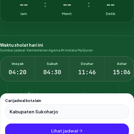
--
--
--
:
:
Jam
Menit
Detik
Waktu sholat hari ini
Sumber jadwal: Kementerian Agama RI melalui MyQuran
Imsyak
Subuh
Dzuhur
Ashar
04:20
04:30
11:46
15:06
Cari jadwal kota lain
Pilih salah satu dari 500+ kota dan kabupaten di Indonesia.
Lihat jadwal