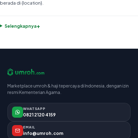
berada di {location}.
+
Selengkapnya
Marketplace umroh & haji tepercaya di Indonesia, dengan izin
resmi Kementerian Agama.
WHATSAPP
0821 2120 4159
EMAIL
info@umroh.com