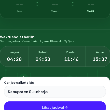
--
--
--
:
:
Jam
Menit
Detik
Waktu sholat hari ini
Sumber jadwal: Kementerian Agama RI melalui MyQuran
Imsyak
Subuh
Dzuhur
Ashar
04:20
04:30
11:46
15:07
Cari jadwal kota lain
Pilih salah satu dari 500+ kota dan kabupaten di Indonesia.
Lihat jadwal