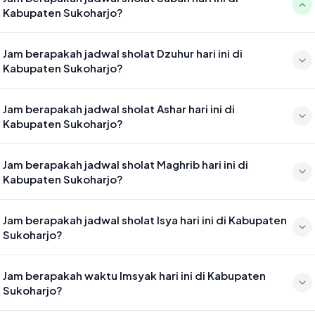
Kabupaten Sukoharjo?
Waktu sholat Subuh di Kabupaten Sukoharjo hari ini jatuh pada
Jam berapakah jadwal sholat Dzuhur hari ini di
04:30
Kabupaten Sukoharjo?
Waktu sholat Dzuhur di Kabupaten Sukoharjo hari ini jatuh pada
Jam berapakah jadwal sholat Ashar hari ini di
11:46
Kabupaten Sukoharjo?
Waktu sholat Ashar di Kabupaten Sukoharjo hari ini jatuh pada 15:07
Jam berapakah jadwal sholat Maghrib hari ini di
Kabupaten Sukoharjo?
Waktu sholat Maghrib di Kabupaten Sukoharjo hari ini jatuh pada
Jam berapakah jadwal sholat Isya hari ini di Kabupaten
17:40
Sukoharjo?
Waktu sholat Isya di Kabupaten Sukoharjo hari ini jatuh pada 18:51
Jam berapakah waktu Imsyak hari ini di Kabupaten
Sukoharjo?