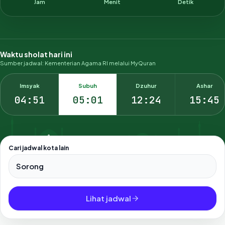
Jam
Menit
Detik
Waktu sholat hari ini
Sumber jadwal: Kementerian Agama RI melalui MyQuran
Imsyak
Subuh
Dzuhur
Ashar
04:51
05:01
12:24
15:45
Cari jadwal kota lain
Pilih salah satu dari 500+ kota dan kabupaten di Indonesia.
Lihat jadwal