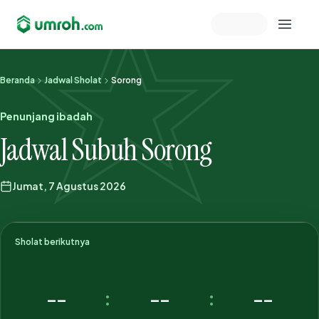
Memeriksa sesi akun
Beranda
Jadwal Sholat
Sorong
Penunjang ibadah
Jadwal Subuh Sorong
Jumat, 7 Agustus 2026
Sholat berikutnya
--
--
--
:
: