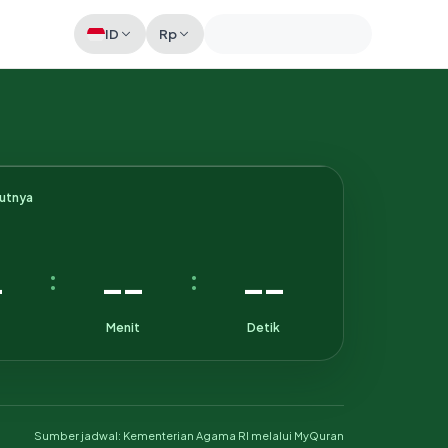
ID
Rp
Memeriksa sesi akun
kutnya
-
--
--
:
:
Menit
Detik
Sumber jadwal: Kementerian Agama RI melalui MyQuran