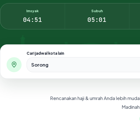
Imsyak
Subuh
04:51
05:01
Cari jadwal kota lain
Pilih salah satu dari 500+ kota dan kabupaten di Indo
Rencanakan haji & umrah Anda lebih muda
Madinah,