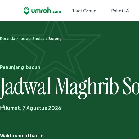
Tiket Group
Paket LA
Beranda
Jadwal Sholat
Sorong
Penunjang ibadah
Jadwal Maghrib S
Jumat, 7 Agustus 2026
Waktu sholat hari ini