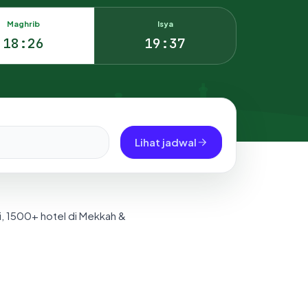
Maghrib
Isya
18:26
19:37
Lihat jadwal
i, 1500+ hotel di Mekkah &