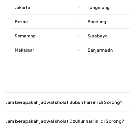
Jakarta
Tangerang
Bekasi
Bandung
Semarang
Surabaya
Makassar
Banjarmasin
Jam berapakah jadwal sholat Subuh hari ini di Sorong?
Waktu sholat Subuh di Sorong hari ini jatuh pada 05:01
Jam berapakah jadwal sholat Dzuhur hari ini di Sorong?