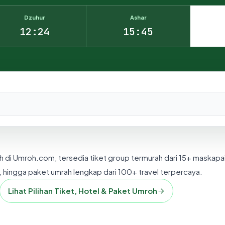
Dzuhur
Ashar
12:24
15:45
nesia.
h di Umroh.com, tersedia tiket group termurah dari 15+ maskapa
 hingga paket umrah lengkap dari 100+ travel terpercaya.
Lihat Pilihan Tiket, Hotel & Paket Umroh