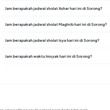
Waktu sholat Dzuhur di Sorong hari ini jatuh pada 12:24
Jam berapakah jadwal sholat Ashar hari ini di Sorong?
Waktu sholat Ashar di Sorong hari ini jatuh pada 15:45
Jam berapakah jadwal sholat Maghrib hari ini di Sorong?
Waktu sholat Maghrib di Sorong hari ini jatuh pada 18:26
Jam berapakah jadwal sholat Isya hari ini di Sorong?
Waktu sholat Isya di Sorong hari ini jatuh pada 19:37
Jam berapakah waktu Imsyak hari ini di Sorong?
Waktu Imsyak di Sorong hari ini jatuh pada 04:51
jalan keliling kota {location} pasti Anda tidak ingin