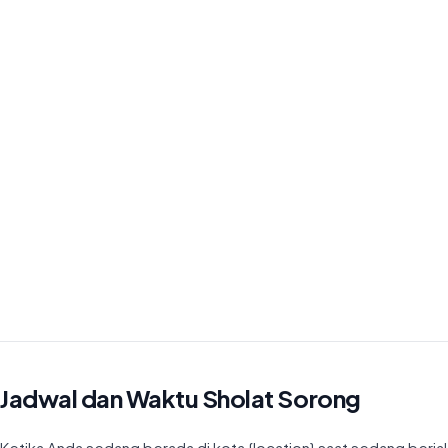
Jadwal dan Waktu Sholat Sorong
Ketika Anda sedang berada di kota {location} saat sedang berjalan-