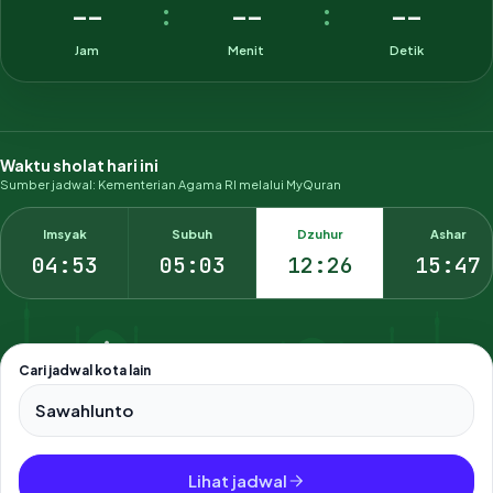
--
--
--
:
:
Jam
Menit
Detik
Waktu sholat hari ini
Sumber jadwal: Kementerian Agama RI melalui MyQuran
Imsyak
Subuh
Dzuhur
Ashar
04:53
05:03
12:26
15:47
Cari jadwal kota lain
Pilih salah satu dari 500+ kota dan kabupaten di Indonesia.
Lihat jadwal