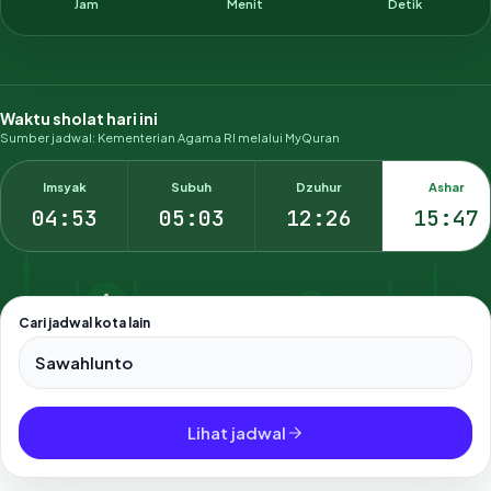
Jam
Menit
Detik
Waktu sholat hari ini
Sumber jadwal: Kementerian Agama RI melalui MyQuran
Imsyak
Subuh
Dzuhur
Ashar
04:53
05:03
12:26
15:47
Cari jadwal kota lain
Pilih salah satu dari 500+ kota dan kabupaten di Indonesia.
Lihat jadwal