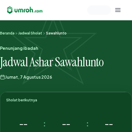
Memeriksa sesi akun
Beranda
Jadwal Sholat
Sawahlunto
Penunjang ibadah
Jadwal Ashar Sawahlunto
Jumat, 7 Agustus 2026
Sholat berikutnya
--
--
--
:
: