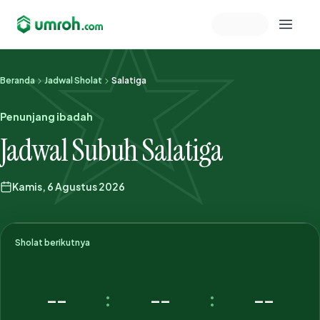
Memeriksa sesi akun
Beranda
Jadwal Sholat
Salatiga
Penunjang ibadah
Jadwal Subuh Salatiga
Kamis, 6 Agustus 2026
Sholat berikutnya
--
--
--
:
: