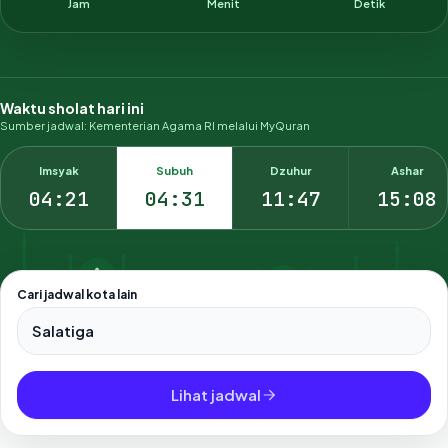
Jam
Menit
Detik
Waktu sholat hari ini
Sumber jadwal: Kementerian Agama RI melalui MyQuran
Imsyak
Subuh
Dzuhur
Ashar
04:21
04:31
11:47
15:08
Cari jadwal kota lain
Pilih salah satu dari 500+ kota dan kabupaten di Indonesia.
Lihat jadwal