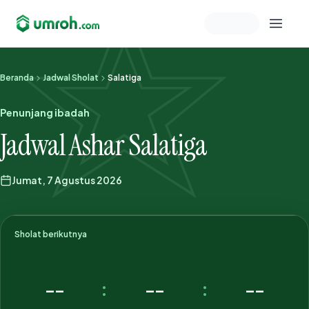
Memeriksa sesi akun
Beranda
Jadwal Sholat
Salatiga
Penunjang ibadah
Jadwal Ashar Salatiga
Jumat, 7 Agustus 2026
Sholat berikutnya
--
--
--
:
: