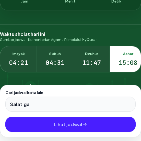
Jam
Menit
Detik
Waktu sholat hari ini
Sumber jadwal: Kementerian Agama RI melalui MyQuran
Imsyak
Subuh
Dzuhur
Ashar
04:21
04:31
11:47
15:08
Cari jadwal kota lain
Pilih salah satu dari 500+ kota dan kabupaten di Indonesia.
Lihat jadwal