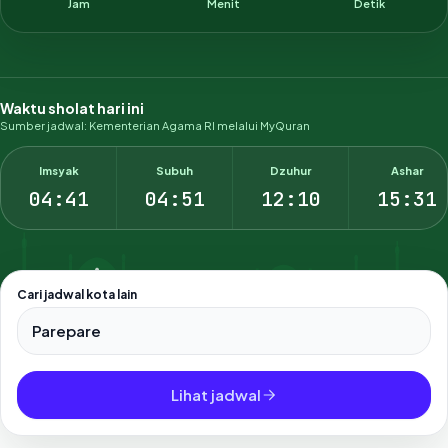
Jam
Menit
Detik
Waktu sholat hari ini
Sumber jadwal: Kementerian Agama RI melalui MyQuran
Imsyak
Subuh
Dzuhur
Ashar
04:41
04:51
12:10
15:31
Cari jadwal kota lain
Pilih salah satu dari 500+ kota dan kabupaten di Indonesia.
Lihat jadwal