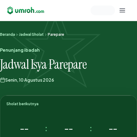
Memeriksa sesi akun
Beranda
Jadwal Sholat
Parepare
Penunjang ibadah
Jadwal Isya Parepare
Senin, 10 Agustus 2026
Sholat berikutnya
--
--
--
:
: