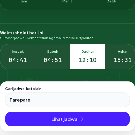
Jam
Menit
Detik
Waktu sholat hari ini
Sumber jadwal: Kementerian Agama RI melalui MyQuran
Imsyak
Subuh
Dzuhur
Ashar
04:41
04:51
12:10
15:31
Cari jadwal kota lain
Pilih salah satu dari 500+ kota dan kabupaten di Indonesia.
Lihat jadwal