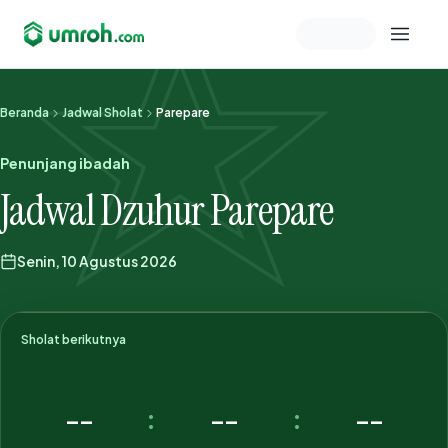
Memeriksa sesi akun
Beranda
Jadwal Sholat
Parepare
Penunjang ibadah
Jadwal Dzuhur Parepare
Senin, 10 Agustus 2026
Sholat berikutnya
--
--
--
:
: