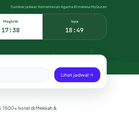
Sumber jadwal: Kementerian Agama RI melalui MyQuran
Maghrib
Isya
17:38
18:49
Lihat jadwal
i, 1500+ hotel di Mekkah &