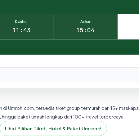
Dzuhur
Ashar
11:43
15:04
nesia.
h di Umroh.com, tersedia tiket group termurah dari 15+ maskapa
 hingga paket umrah lengkap dari 100+ travel terpercaya.
Lihat Pilihan Tiket, Hotel & Paket Umroh