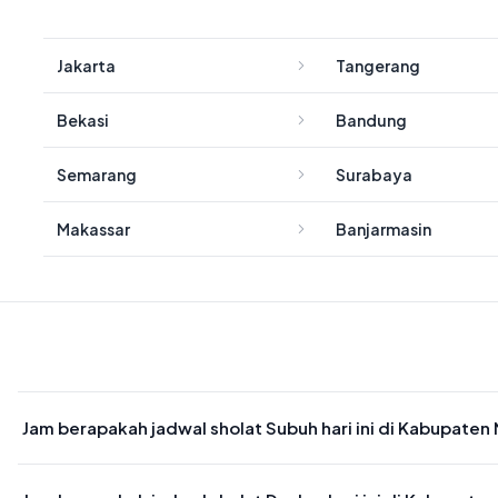
Jakarta
Tangerang
Bekasi
Bandung
Semarang
Surabaya
Makassar
Banjarmasin
Jam berapakah jadwal sholat Subuh hari ini di Kabupaten
Waktu sholat Subuh di Kabupaten Ngawi hari ini jatuh pada 04:27