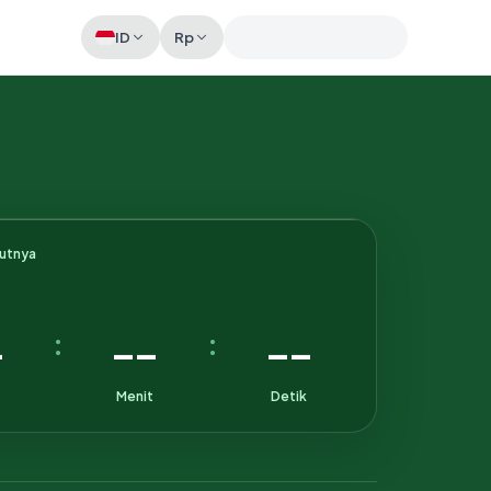
ID
Rp
Memeriksa sesi akun
kutnya
-
--
--
:
:
Menit
Detik