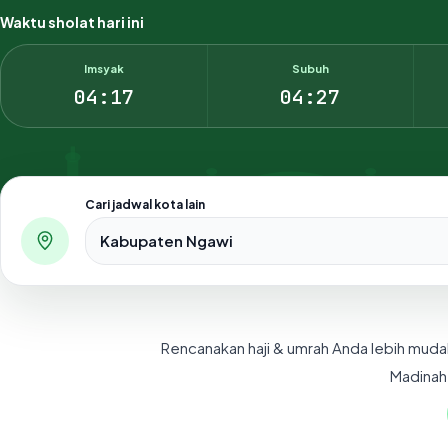
Waktu sholat hari ini
Imsyak
Subuh
04:17
04:27
Cari jadwal kota lain
Pilih salah satu dari 500+ kota dan kabupaten di Indo
Rencanakan haji & umrah Anda lebih muda
Madinah,