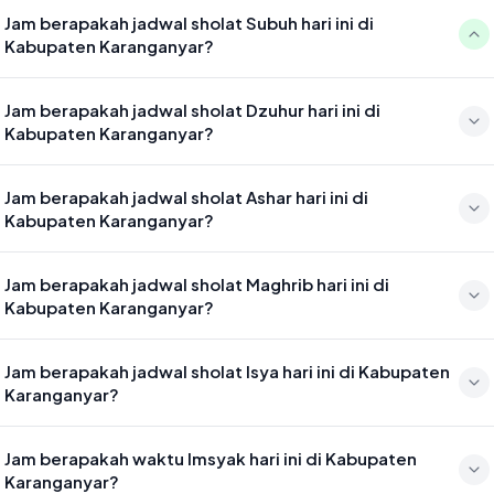
Jam berapakah jadwal sholat Subuh hari ini di
Kabupaten Karanganyar?
Waktu sholat Subuh di Kabupaten Karanganyar hari ini jatuh pada
Jam berapakah jadwal sholat Dzuhur hari ini di
04:30
Kabupaten Karanganyar?
Waktu sholat Dzuhur di Kabupaten Karanganyar hari ini jatuh pada
Jam berapakah jadwal sholat Ashar hari ini di
11:45
Kabupaten Karanganyar?
Waktu sholat Ashar di Kabupaten Karanganyar hari ini jatuh pada
Jam berapakah jadwal sholat Maghrib hari ini di
15:06
Kabupaten Karanganyar?
Waktu sholat Maghrib di Kabupaten Karanganyar hari ini jatuh pada
Jam berapakah jadwal sholat Isya hari ini di Kabupaten
17:40
Karanganyar?
Waktu sholat Isya di Kabupaten Karanganyar hari ini jatuh pada 18:51
Jam berapakah waktu Imsyak hari ini di Kabupaten
Karanganyar?