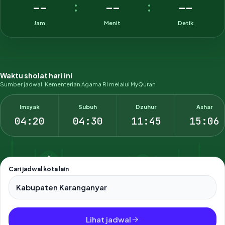
--
--
--
:
:
Jam
Menit
Detik
Waktu sholat hari ini
Sumber jadwal: Kementerian Agama RI melalui MyQuran
Imsyak
Subuh
Dzuhur
Ashar
04:20
04:30
11:45
15:06
Cari jadwal kota lain
Pilih salah satu dari 500+ kota dan kabupaten di Indonesia.
Lihat jadwal