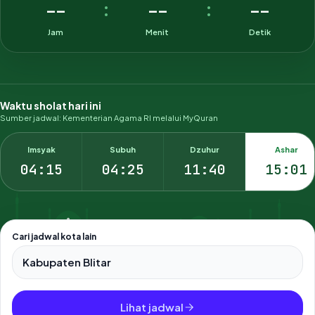
--
--
--
:
:
Jam
Menit
Detik
Waktu sholat hari ini
Sumber jadwal: Kementerian Agama RI melalui MyQuran
Imsyak
Subuh
Dzuhur
Ashar
04:15
04:25
11:40
15:01
Cari jadwal kota lain
Pilih salah satu dari 500+ kota dan kabupaten di Indonesia.
Lihat jadwal