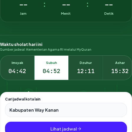
--
--
--
:
:
Jam
Menit
Detik
Waktu sholat hari ini
Sumber jadwal: Kementerian Agama RI melalui MyQuran
Imsyak
Subuh
Dzuhur
Ashar
04:42
04:52
12:11
15:32
Cari jadwal kota lain
Pilih salah satu dari 500+ kota dan kabupaten di Indonesia.
Lihat jadwal