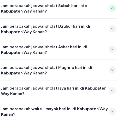
Jam berapakah jadwal sholat Subuh hari ini di
Kabupaten Way Kanan?
Waktu sholat Subuh di Kabupaten Way Kanan hari ini jatuh pada
Jam berapakah jadwal sholat Dzuhur hari ini di
04:52
Kabupaten Way Kanan?
Waktu sholat Dzuhur di Kabupaten Way Kanan hari ini jatuh pada
Jam berapakah jadwal sholat Ashar hari ini di
12:11
Kabupaten Way Kanan?
Waktu sholat Ashar di Kabupaten Way Kanan hari ini jatuh pada
Jam berapakah jadwal sholat Maghrib hari ini di
15:32
Kabupaten Way Kanan?
Waktu sholat Maghrib di Kabupaten Way Kanan hari ini jatuh pada
Jam berapakah jadwal sholat Isya hari ini di Kabupaten
18:09
Way Kanan?
Waktu sholat Isya di Kabupaten Way Kanan hari ini jatuh pada 19:20
Jam berapakah waktu Imsyak hari ini di Kabupaten Way
Kanan?