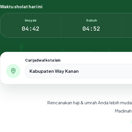
Waktu sholat hari ini
Imsyak
Subuh
04:42
04:52
Cari jadwal kota lain
Pilih salah satu dari 500+ kota dan kabupaten di Indo
Rencanakan haji & umrah Anda lebih muda
Madinah,