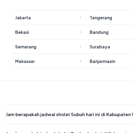
Jakarta
Tangerang
Bekasi
Bandung
Semarang
Surabaya
Makassar
Banjarmasin
Jam berapakah jadwal sholat Subuh hari ini di Kabupate
Waktu sholat Subuh di Kabupaten Way Kanan hari ini jatuh pada 0