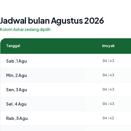
Jadwal bulan Agustus 2026
Kolom Ashar sedang dipilih
Tanggal
Imsyak
Sab, 1 Agu
04:43
Min, 2 Agu
04:43
Sen, 3 Agu
04:43
Sel, 4 Agu
04:43
Rab, 5 Agu
04:42