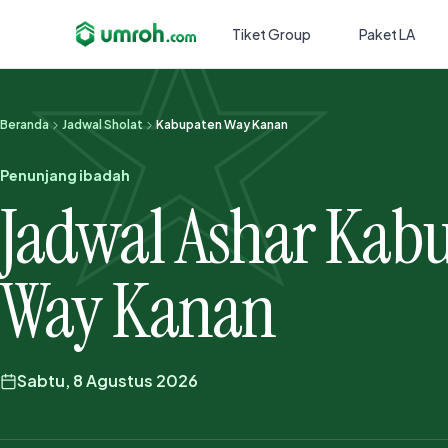
Tiket Group
Paket LA
Beranda
Jadwal Sholat
Kabupaten Way Kanan
Penunjang ibadah
Jadwal Ashar Kab
Way Kanan
Sabtu, 8 Agustus 2026