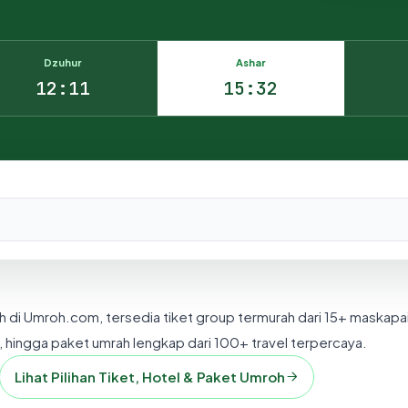
Dzuhur
Ashar
12:11
15:32
nesia.
h di Umroh.com, tersedia tiket group termurah dari 15+ maskapa
 hingga paket umrah lengkap dari 100+ travel terpercaya.
Lihat Pilihan Tiket, Hotel & Paket Umroh