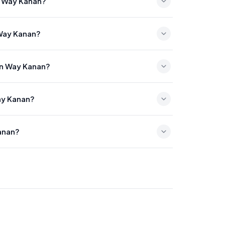
n Way Kanan?
:11
 Way Kanan?
32
en Way Kanan?
18:09
Way Kanan?
0
anan?