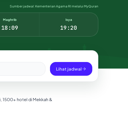
Sumber jadwal: Kementerian Agama RI melalui MyQuran
Maghrib
Isya
18:09
19:20
Lihat jadwal
i, 1500+ hotel di Mekkah &