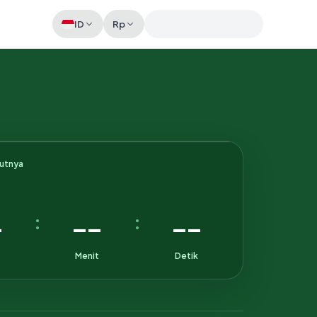
ID
Rp
Memeriksa sesi akun
kutnya
-
--
--
:
:
Menit
Detik