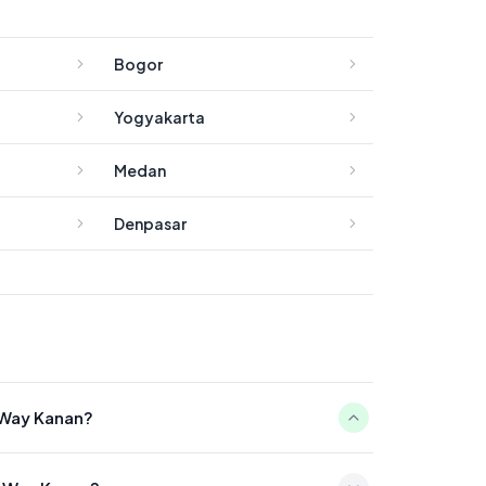
Bogor
Yogyakarta
Medan
Denpasar
n Way Kanan?
4:52