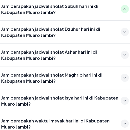
Jam berapakah jadwal sholat Subuh hari ini di
Kabupaten Muaro Jambi?
Waktu sholat Subuh di Kabupaten Muaro Jambi hari ini jatuh pada
Jam berapakah jadwal sholat Dzuhur hari ini di
04:53
Kabupaten Muaro Jambi?
Waktu sholat Dzuhur di Kabupaten Muaro Jambi hari ini jatuh pada
Jam berapakah jadwal sholat Ashar hari ini di
12:15
Kabupaten Muaro Jambi?
Waktu sholat Ashar di Kabupaten Muaro Jambi hari ini jatuh pada
Jam berapakah jadwal sholat Maghrib hari ini di
15:36
Kabupaten Muaro Jambi?
Waktu sholat Maghrib di Kabupaten Muaro Jambi hari ini jatuh pada
Jam berapakah jadwal sholat Isya hari ini di Kabupaten
18:17
Muaro Jambi?
Waktu sholat Isya di Kabupaten Muaro Jambi hari ini jatuh pada 19:28
Jam berapakah waktu Imsyak hari ini di Kabupaten
Muaro Jambi?