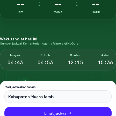
--
--
--
:
:
Jam
Menit
Detik
Waktu sholat hari ini
Sumber jadwal: Kementerian Agama RI melalui MyQuran
Imsyak
Subuh
Dzuhur
Ashar
04:43
04:53
12:15
15:36
Cari jadwal kota lain
Pilih salah satu dari 500+ kota dan kabupaten di Indonesia.
Lihat jadwal