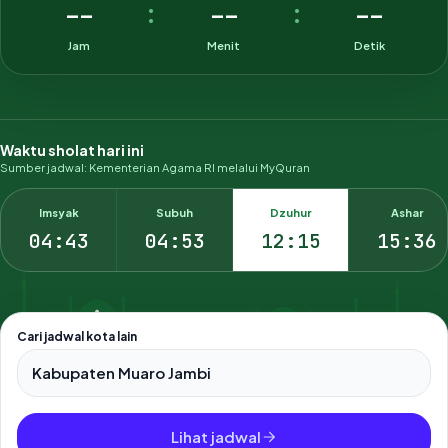
--
--
--
:
:
Jam
Menit
Detik
Waktu sholat hari ini
Sumber jadwal: Kementerian Agama RI melalui MyQuran
Imsyak
Subuh
Dzuhur
Ashar
04:43
04:53
12:15
15:36
Cari jadwal kota lain
Pilih salah satu dari 500+ kota dan kabupaten di Indonesia.
Lihat jadwal