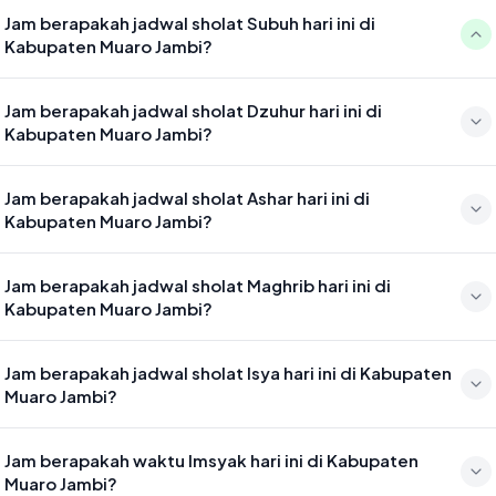
Jam berapakah jadwal sholat Subuh hari ini di
Kabupaten Muaro Jambi?
Waktu sholat Subuh di Kabupaten Muaro Jambi hari ini jatuh pada
Jam berapakah jadwal sholat Dzuhur hari ini di
04:53
Kabupaten Muaro Jambi?
Waktu sholat Dzuhur di Kabupaten Muaro Jambi hari ini jatuh pada
Jam berapakah jadwal sholat Ashar hari ini di
12:15
Kabupaten Muaro Jambi?
Waktu sholat Ashar di Kabupaten Muaro Jambi hari ini jatuh pada
Jam berapakah jadwal sholat Maghrib hari ini di
15:36
Kabupaten Muaro Jambi?
Waktu sholat Maghrib di Kabupaten Muaro Jambi hari ini jatuh pada
Jam berapakah jadwal sholat Isya hari ini di Kabupaten
18:17
Muaro Jambi?
Waktu sholat Isya di Kabupaten Muaro Jambi hari ini jatuh pada 19:28
Jam berapakah waktu Imsyak hari ini di Kabupaten
Muaro Jambi?