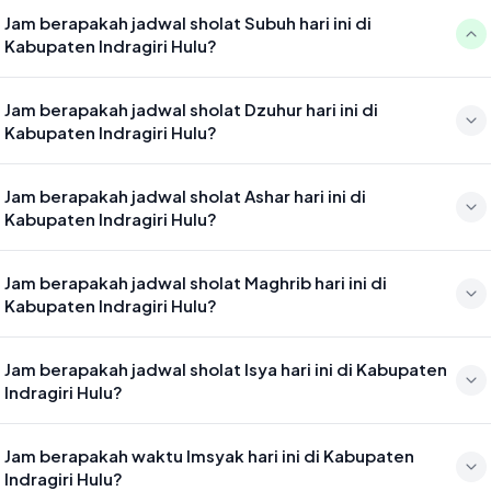
Jam berapakah jadwal sholat Subuh hari ini di
Kabupaten Indragiri Hulu?
Waktu sholat Subuh di Kabupaten Indragiri Hulu hari ini jatuh pada
Jam berapakah jadwal sholat Dzuhur hari ini di
04:56
Kabupaten Indragiri Hulu?
Waktu sholat Dzuhur di Kabupaten Indragiri Hulu hari ini jatuh pada
Jam berapakah jadwal sholat Ashar hari ini di
12:20
Kabupaten Indragiri Hulu?
Waktu sholat Ashar di Kabupaten Indragiri Hulu hari ini jatuh pada
Jam berapakah jadwal sholat Maghrib hari ini di
15:40
Kabupaten Indragiri Hulu?
Waktu sholat Maghrib di Kabupaten Indragiri Hulu hari ini jatuh pada
Jam berapakah jadwal sholat Isya hari ini di Kabupaten
18:22
Indragiri Hulu?
Waktu sholat Isya di Kabupaten Indragiri Hulu hari ini jatuh pada
Jam berapakah waktu Imsyak hari ini di Kabupaten
19:33
Indragiri Hulu?