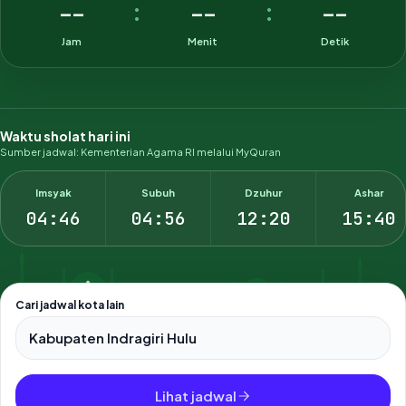
--
--
--
:
:
Jam
Menit
Detik
Waktu sholat hari ini
Sumber jadwal: Kementerian Agama RI melalui MyQuran
Imsyak
Subuh
Dzuhur
Ashar
04:46
04:56
12:20
15:40
Cari jadwal kota lain
Pilih salah satu dari 500+ kota dan kabupaten di Indonesia.
Lihat jadwal