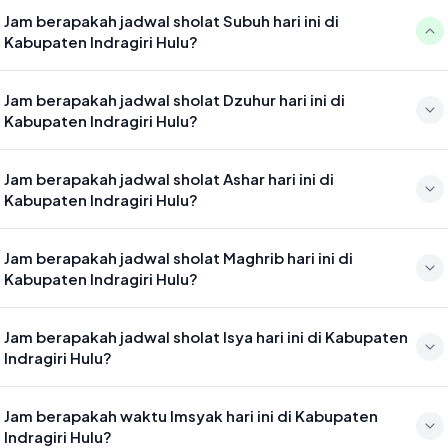
Jam berapakah jadwal sholat Subuh hari ini di
Kabupaten Indragiri Hulu?
Waktu sholat Subuh di Kabupaten Indragiri Hulu hari ini jatuh pada
Jam berapakah jadwal sholat Dzuhur hari ini di
04:56
Kabupaten Indragiri Hulu?
Waktu sholat Dzuhur di Kabupaten Indragiri Hulu hari ini jatuh pada
Jam berapakah jadwal sholat Ashar hari ini di
12:20
Kabupaten Indragiri Hulu?
Waktu sholat Ashar di Kabupaten Indragiri Hulu hari ini jatuh pada
Jam berapakah jadwal sholat Maghrib hari ini di
15:40
Kabupaten Indragiri Hulu?
Waktu sholat Maghrib di Kabupaten Indragiri Hulu hari ini jatuh pada
Jam berapakah jadwal sholat Isya hari ini di Kabupaten
18:22
Indragiri Hulu?
Waktu sholat Isya di Kabupaten Indragiri Hulu hari ini jatuh pada
Jam berapakah waktu Imsyak hari ini di Kabupaten
19:33
Indragiri Hulu?