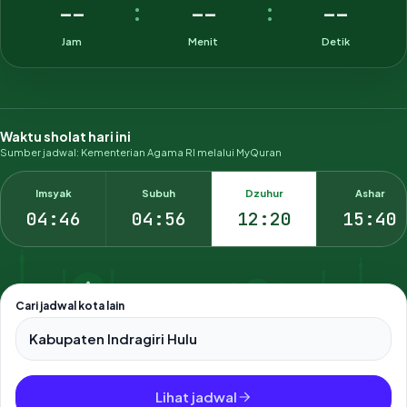
--
--
--
:
:
Jam
Menit
Detik
Waktu sholat hari ini
Sumber jadwal: Kementerian Agama RI melalui MyQuran
Imsyak
Subuh
Dzuhur
Ashar
04:46
04:56
12:20
15:40
Cari jadwal kota lain
Pilih salah satu dari 500+ kota dan kabupaten di Indonesia.
Lihat jadwal