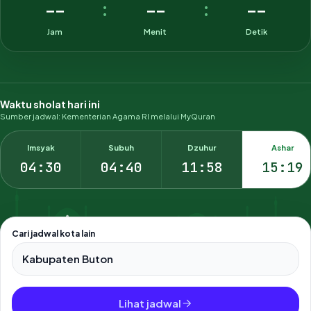
--
--
--
:
:
Jam
Menit
Detik
Waktu sholat hari ini
Sumber jadwal: Kementerian Agama RI melalui MyQuran
Imsyak
Subuh
Dzuhur
Ashar
04:30
04:40
11:58
15:19
Cari jadwal kota lain
Pilih salah satu dari 500+ kota dan kabupaten di Indonesia.
Lihat jadwal