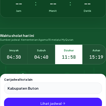
--
--
--
:
:
Jam
Menit
Detik
Waktu sholat hari ini
Sumber jadwal: Kementerian Agama RI melalui MyQuran
Imsyak
Subuh
Dzuhur
Ashar
04:30
04:40
11:58
15:19
Cari jadwal kota lain
Pilih salah satu dari 500+ kota dan kabupaten di Indonesia.
Lihat jadwal