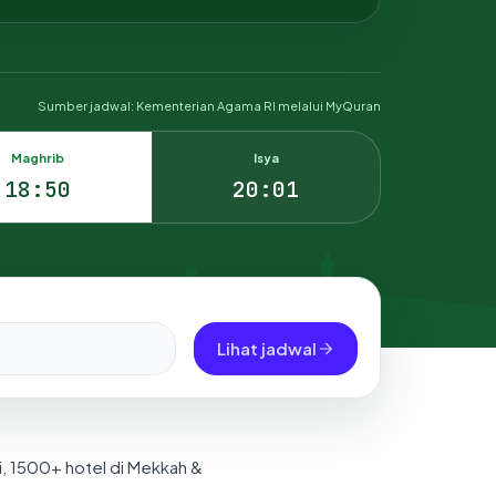
Sumber jadwal: Kementerian Agama RI melalui MyQuran
Maghrib
Isya
18:50
20:01
Lihat jadwal
i, 1500+ hotel di Mekkah &