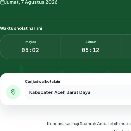
Jumat, 7 Agustus 2026
Waktu sholat hari ini
Imsyak
Subuh
05:02
05:12
Cari jadwal kota lain
Pilih salah satu dari 500+ kota dan kabupaten di Indo
Rencanakan haji & umrah Anda lebih muda