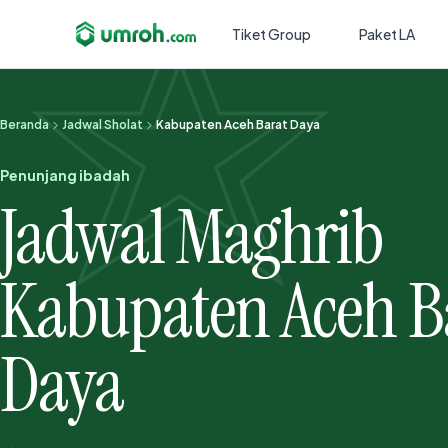
Tiket Group
Paket LA
Beranda
Jadwal Sholat
Kabupaten Aceh Barat Daya
Penunjang ibadah
Jadwal Maghrib
Kabupaten Aceh B
Daya