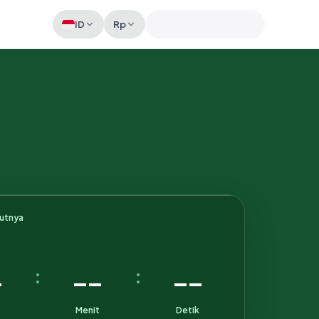
ID
Rp
Memeriksa sesi akun
kutnya
-
--
--
:
:
Menit
Detik