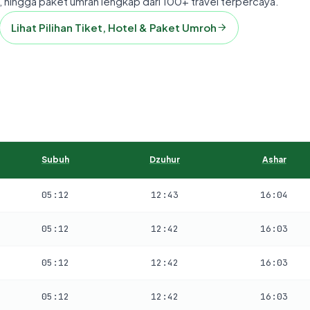
 hingga paket umrah lengkap dari 100+ travel terpercaya.
Lihat Pilihan Tiket, Hotel & Paket Umroh
Subuh
Dzuhur
Ashar
05:12
12:43
16:04
05:12
12:42
16:03
05:12
12:42
16:03
05:12
12:42
16:03