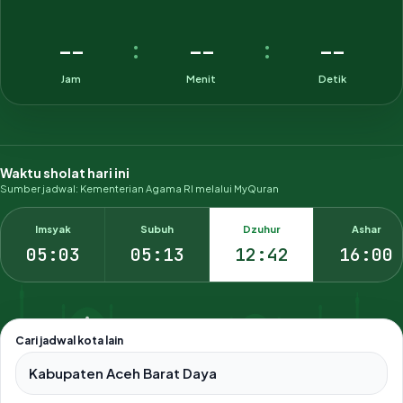
--
--
--
:
:
Jam
Menit
Detik
Waktu sholat hari ini
Sumber jadwal: Kementerian Agama RI melalui MyQuran
Imsyak
Subuh
Dzuhur
Ashar
05:03
05:13
12:42
16:00
Cari jadwal kota lain
Pilih salah satu dari 500+ kota dan kabupaten di Indonesia.