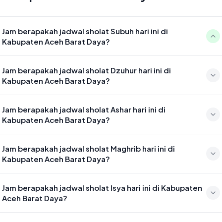
Jam berapakah jadwal sholat Subuh hari ini di
Kabupaten Aceh Barat Daya?
Waktu sholat Subuh di Kabupaten Aceh Barat Daya hari ini jatuh
Jam berapakah jadwal sholat Dzuhur hari ini di
pada 05:13
Kabupaten Aceh Barat Daya?
Waktu sholat Dzuhur di Kabupaten Aceh Barat Daya hari ini jatuh
Jam berapakah jadwal sholat Ashar hari ini di
pada 12:42
Kabupaten Aceh Barat Daya?
Waktu sholat Ashar di Kabupaten Aceh Barat Daya hari ini jatuh pada
Jam berapakah jadwal sholat Maghrib hari ini di
16:00
Kabupaten Aceh Barat Daya?
Waktu sholat Maghrib di Kabupaten Aceh Barat Daya hari ini jatuh
Jam berapakah jadwal sholat Isya hari ini di Kabupaten
pada 18:49
Aceh Barat Daya?
Waktu sholat Isya di Kabupaten Aceh Barat Daya hari ini jatuh pada