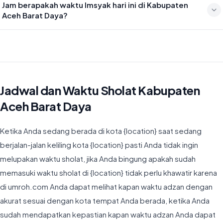
Jam berapakah waktu Imsyak hari ini di Kabupaten
20:00
Aceh Barat Daya?
Waktu Imsyak di Kabupaten Aceh Barat Daya hari ini jatuh pada
05:03
Jadwal dan Waktu Sholat Kabupaten
Aceh Barat Daya
Ketika Anda sedang berada di kota {location} saat sedang
berjalan-jalan keliling kota {location} pasti Anda tidak ingin
melupakan waktu sholat, jika Anda bingung apakah sudah
memasuki waktu sholat di {location} tidak perlu khawatir karena
di umroh.com Anda dapat melihat kapan waktu adzan dengan
akurat sesuai dengan kota tempat Anda berada, ketika Anda
sudah mendapatkan kepastian kapan waktu adzan Anda dapat