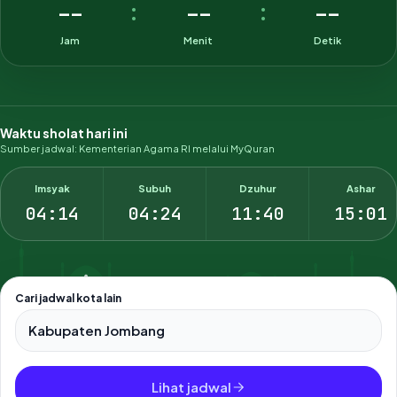
--
--
--
:
:
Jam
Menit
Detik
Waktu sholat hari ini
Sumber jadwal: Kementerian Agama RI melalui MyQuran
Imsyak
Subuh
Dzuhur
Ashar
04:14
04:24
11:40
15:01
Cari jadwal kota lain
Pilih salah satu dari 500+ kota dan kabupaten di Indonesia.
Lihat jadwal