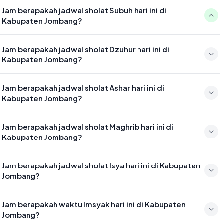
Jam berapakah jadwal sholat Subuh hari ini di
Kabupaten Jombang?
Waktu sholat Subuh di Kabupaten Jombang hari ini jatuh pada 04:24
Jam berapakah jadwal sholat Dzuhur hari ini di
Kabupaten Jombang?
Waktu sholat Dzuhur di Kabupaten Jombang hari ini jatuh pada 11:40
Jam berapakah jadwal sholat Ashar hari ini di
Kabupaten Jombang?
Waktu sholat Ashar di Kabupaten Jombang hari ini jatuh pada 15:01
Jam berapakah jadwal sholat Maghrib hari ini di
Kabupaten Jombang?
Waktu sholat Maghrib di Kabupaten Jombang hari ini jatuh pada
Jam berapakah jadwal sholat Isya hari ini di Kabupaten
17:35
Jombang?
Waktu sholat Isya di Kabupaten Jombang hari ini jatuh pada 18:46
Jam berapakah waktu Imsyak hari ini di Kabupaten
Jombang?