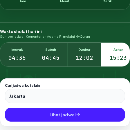
Jam
Menit
Detik
Waktu sholat hari ini
Sumber jadwal: Kementerian Agama RI melalui MyQuran
Imsyak
Subuh
Dzuhur
Ashar
04:35
04:45
12:02
15:23
Cari jadwal kota lain
Pilih salah satu dari 500+ kota dan kabupaten di Indonesia.
Lihat jadwal