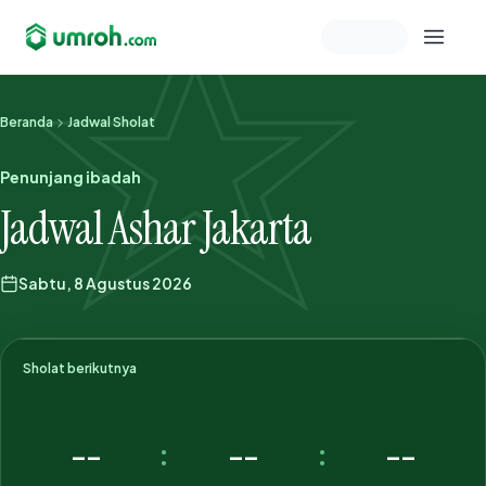
Memeriksa sesi akun
Beranda
Jadwal Sholat
Penunjang ibadah
Jadwal Ashar Jakarta
Sabtu, 8 Agustus 2026
Sholat berikutnya
--
--
--
:
: