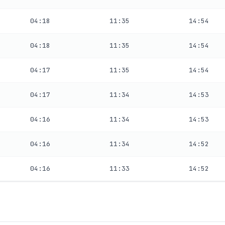
04:18
11:35
14:54
04:18
11:35
14:54
04:17
11:35
14:54
04:17
11:34
14:53
04:16
11:34
14:53
04:16
11:34
14:52
04:16
11:33
14:52