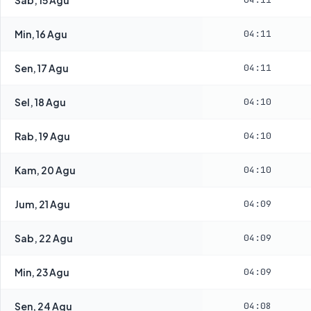
Min, 16 Agu
04:11
Sen, 17 Agu
04:11
Sel, 18 Agu
04:10
Rab, 19 Agu
04:10
Kam, 20 Agu
04:10
Jum, 21 Agu
04:09
Sab, 22 Agu
04:09
Min, 23 Agu
04:09
Sen, 24 Agu
04:08