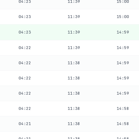
04:23
11:39
15:00
04:23
11:39
15:00
04:23
11:39
14:59
04:22
11:39
14:59
04:22
11:38
14:59
04:22
11:38
14:59
04:22
11:38
14:59
04:22
11:38
14:58
04:21
11:38
14:58
04:21
11:38
14:58