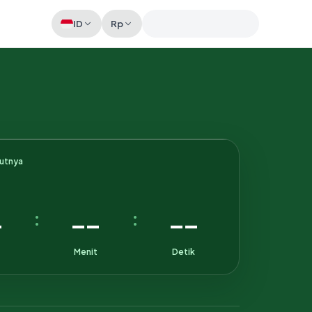
ID
Rp
Memeriksa sesi akun
kutnya
-
--
--
:
:
Menit
Detik