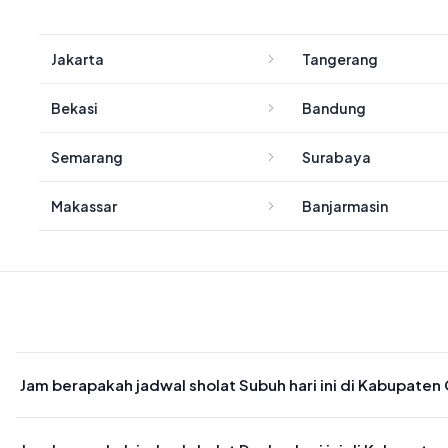
Jakarta
Tangerang
Bekasi
Bandung
Semarang
Surabaya
Makassar
Banjarmasin
Jam berapakah jadwal sholat Subuh hari ini di Kabupaten
Waktu sholat Subuh di Kabupaten Gresik hari ini jatuh pada 04:23