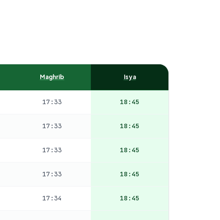
Maghrib
Isya
17:33
18:45
17:33
18:45
17:33
18:45
17:33
18:45
17:34
18:45