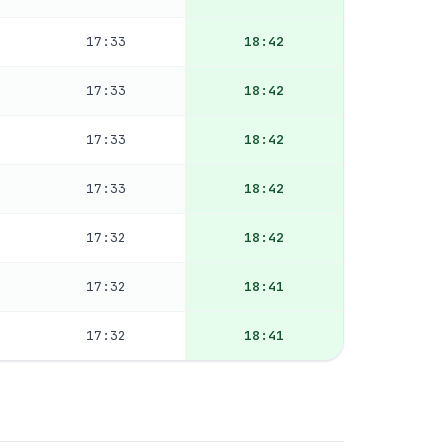
17:33
18:42
17:33
18:42
17:33
18:42
17:33
18:42
17:32
18:42
17:32
18:41
17:32
18:41