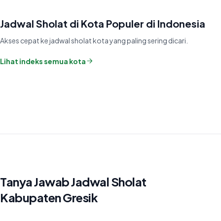
Jadwal Sholat di Kota Populer di Indonesia
Akses cepat ke jadwal sholat kota yang paling sering dicari.
Lihat indeks semua kota
Tanya Jawab Jadwal Sholat
Kabupaten Gresik