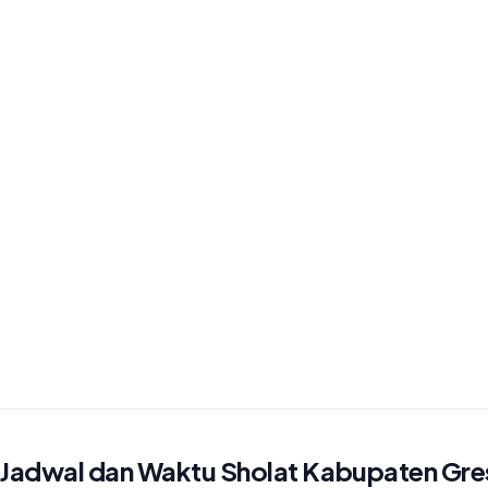
Jadwal dan Waktu Sholat Kabupaten Gre