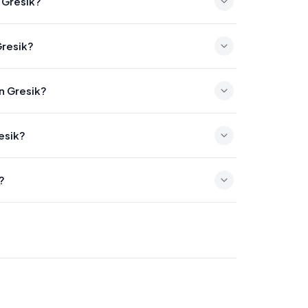
 Gresik?
Gresik?
n Gresik?
esik?
?