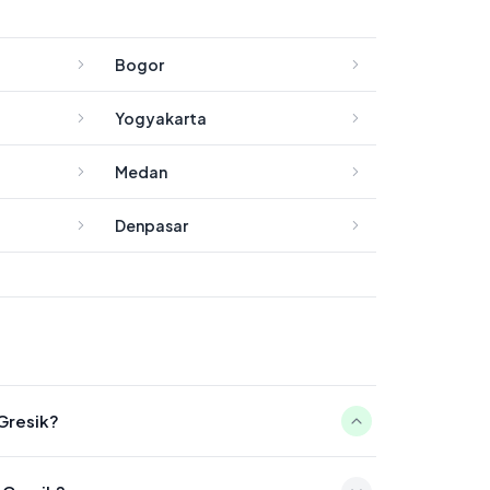
Bogor
Yogyakarta
Medan
Denpasar
 Gresik?