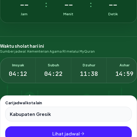
--
--
--
:
:
Jam
Menit
Detik
Waktu sholat hari ini
Sumber jadwal: Kementerian Agama RI melalui MyQuran
Imsyak
Subuh
Dzuhur
Ashar
04:12
04:22
11:38
14:59
Cari jadwal kota lain
Pilih salah satu dari 500+ kota dan kabupaten di Indonesia.
Lihat jadwal