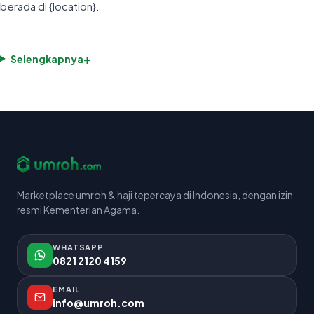
berada di {location}.
+
Selengkapnya
Marketplace umroh & haji tepercaya di Indonesia, dengan izin
resmi Kementerian Agama.
WHATSAPP
0821 2120 4159
EMAIL
info@umroh.com