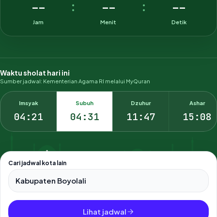
--
--
--
:
:
Jam
Menit
Detik
Waktu sholat hari ini
Sumber jadwal: Kementerian Agama RI melalui MyQuran
Imsyak
Subuh
Dzuhur
Ashar
04:21
04:31
11:47
15:08
Cari jadwal kota lain
Pilih salah satu dari 500+ kota dan kabupaten di Indonesia.
Lihat jadwal