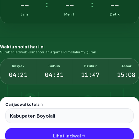
--
--
--
:
:
Jam
Menit
Detik
Waktu sholat hari ini
Sumber jadwal: Kementerian Agama RI melalui MyQuran
Imsyak
Subuh
Dzuhur
Ashar
04:21
04:31
11:47
15:08
Cari jadwal kota lain
Pilih salah satu dari 500+ kota dan kabupaten di Indonesia.
Lihat jadwal