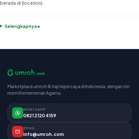
berada di {location}.
+
Selengkapnya
Marketplace umroh & haji tepercaya di Indonesia, dengan izin
resmi Kementerian Agama.
WHATSAPP
0821 2120 4159
EMAIL
info@umroh.com