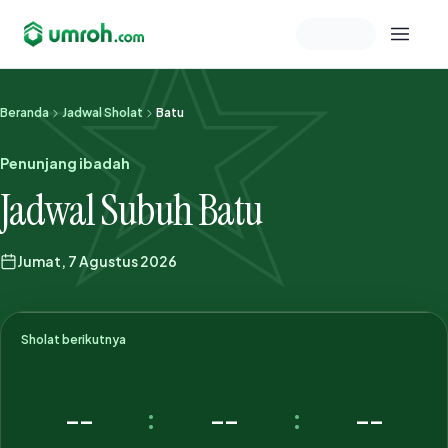
Memeriksa sesi akun
Beranda
Jadwal Sholat
Batu
Penunjang ibadah
Jadwal Subuh Batu
Jumat, 7 Agustus 2026
Sholat berikutnya
--
--
--
:
: