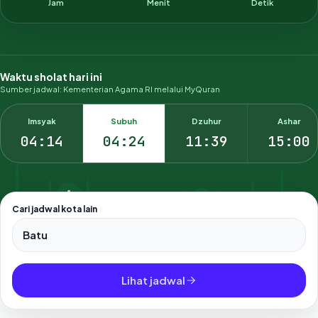
Jam
Menit
Detik
Waktu sholat hari ini
Sumber jadwal: Kementerian Agama RI melalui MyQuran
Imsyak
Subuh
Dzuhur
Ashar
04:14
04:24
11:39
15:00
Cari jadwal kota lain
Pilih salah satu dari 500+ kota dan kabupaten di Indonesia.
Lihat jadwal