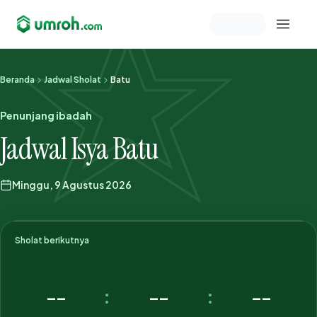
Memeriksa sesi akun
Beranda
Jadwal Sholat
Batu
Penunjang ibadah
Jadwal Isya Batu
Minggu, 9 Agustus 2026
Sholat berikutnya
--
--
--
:
: