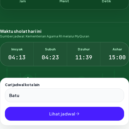
Jam
Menit
Detik
Waktu sholat hari ini
Sumber jadwal: Kementerian Agama RI melalui MyQuran
Imsyak
Subuh
Dzuhur
Ashar
04:13
04:23
11:39
15:00
Cari jadwal kota lain
Pilih salah satu dari 500+ kota dan kabupaten di Indonesia.
Lihat jadwal