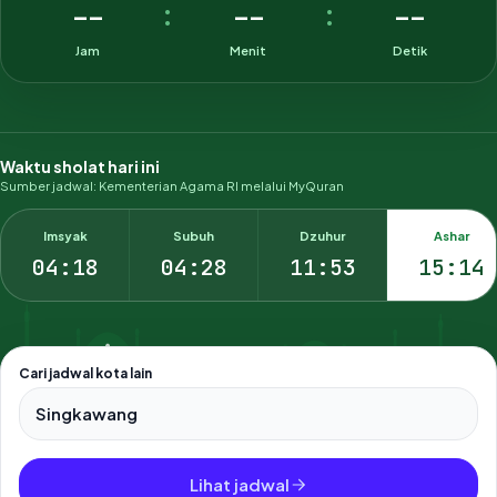
--
--
--
:
:
Jam
Menit
Detik
Waktu sholat hari ini
Sumber jadwal: Kementerian Agama RI melalui MyQuran
Imsyak
Subuh
Dzuhur
Ashar
04:18
04:28
11:53
15:14
Cari jadwal kota lain
Pilih salah satu dari 500+ kota dan kabupaten di Indonesia.
Lihat jadwal