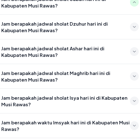
Kabupaten Musi Rawas?
Waktu sholat Subuh di Kabupaten Musi Rawas hari ini jatuh pada
Jam berapakah jadwal sholat Dzuhur hari ini di
04:56
Kabupaten Musi Rawas?
Waktu sholat Dzuhur di Kabupaten Musi Rawas hari ini jatuh pada
Jam berapakah jadwal sholat Ashar hari ini di
12:17
Kabupaten Musi Rawas?
Waktu sholat Ashar di Kabupaten Musi Rawas hari ini jatuh pada
Jam berapakah jadwal sholat Maghrib hari ini di
15:38
Kabupaten Musi Rawas?
Waktu sholat Maghrib di Kabupaten Musi Rawas hari ini jatuh pada
Jam berapakah jadwal sholat Isya hari ini di Kabupaten
18:16
Musi Rawas?
Waktu sholat Isya di Kabupaten Musi Rawas hari ini jatuh pada 19:27
Jam berapakah waktu Imsyak hari ini di Kabupaten Musi
Rawas?