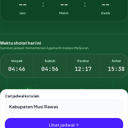
--
--
--
:
:
Jam
Menit
Detik
Waktu sholat hari ini
Sumber jadwal: Kementerian Agama RI melalui MyQuran
Imsyak
Subuh
Dzuhur
Ashar
04:46
04:56
12:17
15:38
Cari jadwal kota lain
Pilih salah satu dari 500+ kota dan kabupaten di Indonesia.
Lihat jadwal