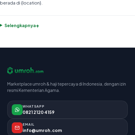
berada di {location}.
+
Selengkapnya
Marketplace umroh & haji tepercaya di Indonesia, dengan izin
resmi Kementerian Agama.
WHATSAPP
0821 2120 4159
EMAIL
info@umroh.com