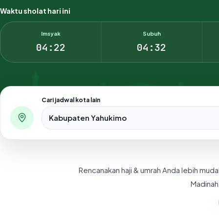
Waktu sholat hari ini
Imsyak
Subuh
04:22
04:32
Cari jadwal kota lain
Pilih salah satu dari 500+ kota dan kabupaten di Indo
Rencanakan haji & umrah Anda lebih muda
Madinah,