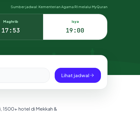
Sumber jadwal: Kementerian Agama RI melalui MyQuran
Maghrib
Isya
17:53
19:00
Lihat jadwal
i, 1500+ hotel di Mekkah &