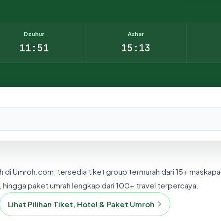
Dzuhur
Ashar
11:51
15:13
nesia.
h di Umroh.com, tersedia tiket group termurah dari 15+ maskapa
 hingga paket umrah lengkap dari 100+ travel terpercaya.
Lihat Pilihan Tiket, Hotel & Paket Umroh