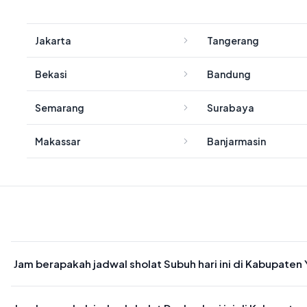
Jakarta
Tangerang
Bekasi
Bandung
Semarang
Surabaya
Makassar
Banjarmasin
Jam berapakah jadwal sholat Subuh hari ini di Kabupaten
Waktu sholat Subuh di Kabupaten Yahukimo hari ini jatuh pada 04