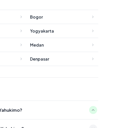
Bogor
Yogyakarta
Medan
Denpasar
 Yahukimo?
:32