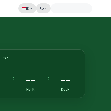
ID
Rp
Memeriksa sesi akun
kutnya
-
--
--
:
:
Menit
Detik