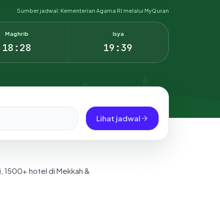
Sumber jadwal: Kementerian Agama RI melalui MyQuran
Maghrib
Isya
18:28
19:39
Lihat jadwal
i, 1500+ hotel di Mekkah &