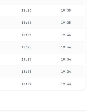
18:26
19:35
18:26
19:35
18:25
19:34
18:25
19:34
18:25
19:34
18:25
19:34
18:24
19:33