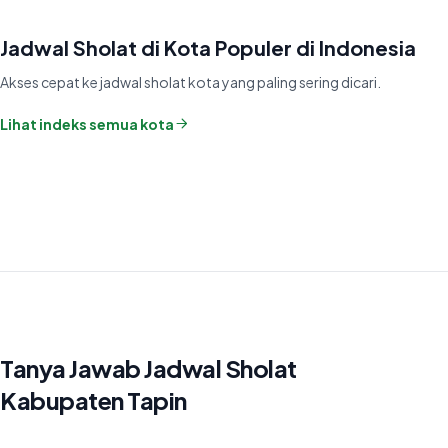
Jadwal Sholat di Kota Populer di Indonesia
Akses cepat ke jadwal sholat kota yang paling sering dicari.
Lihat indeks semua kota
Tanya Jawab Jadwal Sholat
Kabupaten Tapin