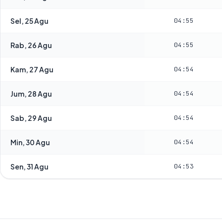
Sel, 25 Agu
04:55
Rab, 26 Agu
04:55
Kam, 27 Agu
04:54
Jum, 28 Agu
04:54
Sab, 29 Agu
04:54
Min, 30 Agu
04:54
Sen, 31 Agu
04:53