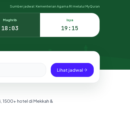
Sumber jadwal: Kementerian Agama RI melalui MyQuran
Maghrib
Isya
18:03
19:15
Lihat jadwal
i, 1500+ hotel di Mekkah &