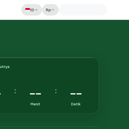
ID
Rp
Memeriksa sesi akun
kutnya
-
--
--
:
:
Menit
Detik