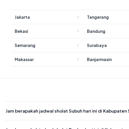
Jakarta
Tangerang
Bekasi
Bandung
Semarang
Surabaya
Makassar
Banjarmasin
Jam berapakah jadwal sholat Subuh hari ini di Kabupaten
Waktu sholat Subuh di Kabupaten Sumba Barat hari ini jatuh pada