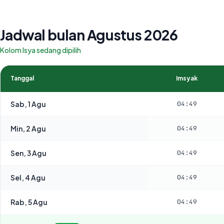
Jadwal bulan Agustus 2026
Kolom Isya sedang dipilih
Tanggal
Imsyak
Sab, 1 Agu
04:49
Min, 2 Agu
04:49
Sen, 3 Agu
04:49
Sel, 4 Agu
04:49
Rab, 5 Agu
04:49