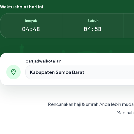
Waktu sholat hari ini
Imsyak
Subuh
04:48
04:58
Cari jadwal kota lain
Pilih salah satu dari 500+ kota dan kabupaten di Indo
Rencanakan haji & umrah Anda lebih muda
Madinah,