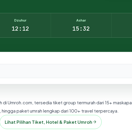
Dzuhur
Ashar
12:12
15:32
nesia.
h di Umroh.com, tersedia tiket group termurah dari 15+ maskapa
 hingga paket umrah lengkap dari 100+ travel terpercaya.
Lihat Pilihan Tiket, Hotel & Paket Umroh