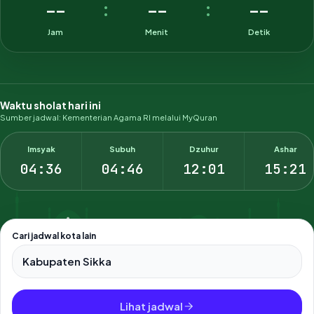
--
--
--
:
:
Jam
Menit
Detik
Waktu sholat hari ini
Sumber jadwal: Kementerian Agama RI melalui MyQuran
Imsyak
Subuh
Dzuhur
Ashar
04:36
04:46
12:01
15:21
Cari jadwal kota lain
Pilih salah satu dari 500+ kota dan kabupaten di Indonesia.
Lihat jadwal