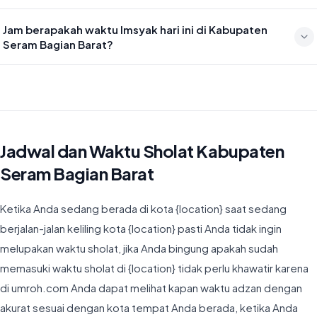
Waktu sholat Isya di Kabupaten Seram Bagian Barat hari ini jatuh
Jam berapakah waktu Imsyak hari ini di Kabupaten
pada 19:47
Seram Bagian Barat?
Waktu Imsyak di Kabupaten Seram Bagian Barat hari ini jatuh pada
05:06
Jadwal dan Waktu Sholat Kabupaten
Seram Bagian Barat
Ketika Anda sedang berada di kota {location} saat sedang
berjalan-jalan keliling kota {location} pasti Anda tidak ingin
melupakan waktu sholat, jika Anda bingung apakah sudah
memasuki waktu sholat di {location} tidak perlu khawatir karena
di umroh.com Anda dapat melihat kapan waktu adzan dengan
akurat sesuai dengan kota tempat Anda berada, ketika Anda