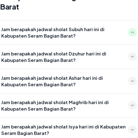
Barat
Jam berapakah jadwal sholat Subuh hari ini di
Kabupaten Seram Bagian Barat?
Waktu sholat Subuh di Kabupaten Seram Bagian Barat hari ini jatuh
Jam berapakah jadwal sholat Dzuhur hari ini di
pada 05:16
Kabupaten Seram Bagian Barat?
Waktu sholat Dzuhur di Kabupaten Seram Bagian Barat hari ini jatuh
Jam berapakah jadwal sholat Ashar hari ini di
pada 12:36
Kabupaten Seram Bagian Barat?
Waktu sholat Ashar di Kabupaten Seram Bagian Barat hari ini jatuh
Jam berapakah jadwal sholat Maghrib hari ini di
pada 15:57
Kabupaten Seram Bagian Barat?
Waktu sholat Maghrib di Kabupaten Seram Bagian Barat hari ini jatuh
Jam berapakah jadwal sholat Isya hari ini di Kabupaten
pada 18:36
Seram Bagian Barat?