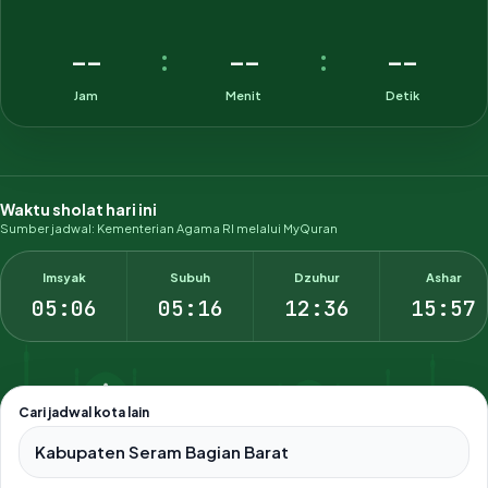
--
--
--
:
:
Jam
Menit
Detik
Waktu sholat hari ini
Sumber jadwal: Kementerian Agama RI melalui MyQuran
Imsyak
Subuh
Dzuhur
Ashar
05:06
05:16
12:36
15:57
Cari jadwal kota lain
Pilih salah satu dari 500+ kota dan kabupaten di Indonesia.