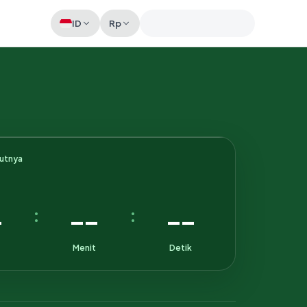
ID
Rp
Memeriksa sesi akun
kutnya
-
--
--
:
:
Menit
Detik