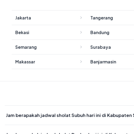
Jakarta
Tangerang
Bekasi
Bandung
Semarang
Surabaya
Makassar
Banjarmasin
Jam berapakah jadwal sholat Subuh hari ini di Kabupaten 
Waktu sholat Subuh di Kabupaten Sabu Raijua hari ini jatuh pada 0