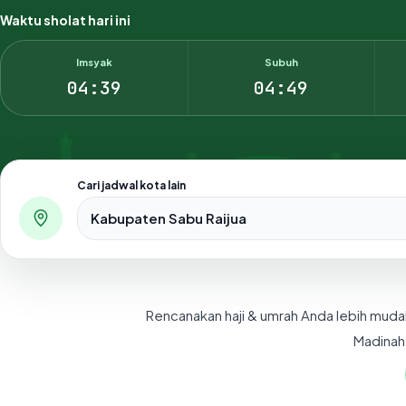
Waktu sholat hari ini
Imsyak
Subuh
04:39
04:49
Cari jadwal kota lain
Pilih salah satu dari 500+ kota dan kabupaten di Indo
Rencanakan haji & umrah Anda lebih muda
Madinah,