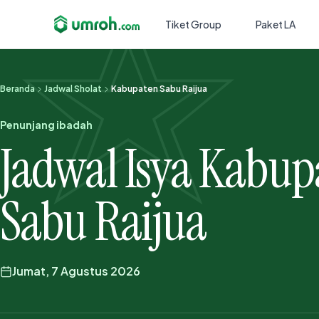
Tiket Group
Paket LA
Beranda
Jadwal Sholat
Kabupaten Sabu Raijua
Penunjang ibadah
Jadwal Isya Kabup
Sabu Raijua
Jumat, 7 Agustus 2026