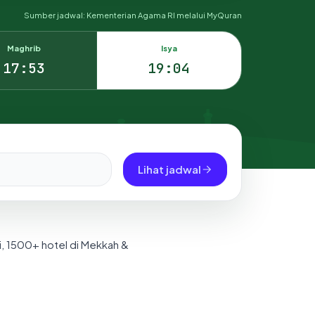
Sumber jadwal: Kementerian Agama RI melalui MyQuran
Maghrib
Isya
17:53
19:04
Lihat jadwal
i, 1500+ hotel di Mekkah &