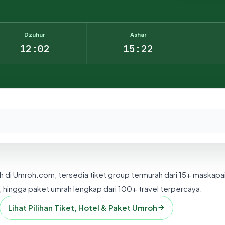
Dzuhur
Ashar
12:02
15:22
nesia.
h di Umroh.com, tersedia tiket group termurah dari 15+ maskapa
 hingga paket umrah lengkap dari 100+ travel terpercaya.
Lihat Pilihan Tiket, Hotel & Paket Umroh