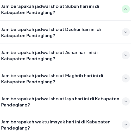
Jam berapakah jadwal sholat Subuh hari ini di
Kabupaten Pandeglang?
Waktu sholat Subuh di Kabupaten Pandeglang hari ini jatuh pada
Jam berapakah jadwal sholat Dzuhur hari ini di
04:48
Kabupaten Pandeglang?
Waktu sholat Dzuhur di Kabupaten Pandeglang hari ini jatuh pada
Jam berapakah jadwal sholat Ashar hari ini di
12:05
Kabupaten Pandeglang?
Waktu sholat Ashar di Kabupaten Pandeglang hari ini jatuh pada
Jam berapakah jadwal sholat Maghrib hari ini di
15:26
Kabupaten Pandeglang?
Waktu sholat Maghrib di Kabupaten Pandeglang hari ini jatuh pada
Jam berapakah jadwal sholat Isya hari ini di Kabupaten
18:01
Pandeglang?
Waktu sholat Isya di Kabupaten Pandeglang hari ini jatuh pada 19:12
Jam berapakah waktu Imsyak hari ini di Kabupaten
Pandeglang?