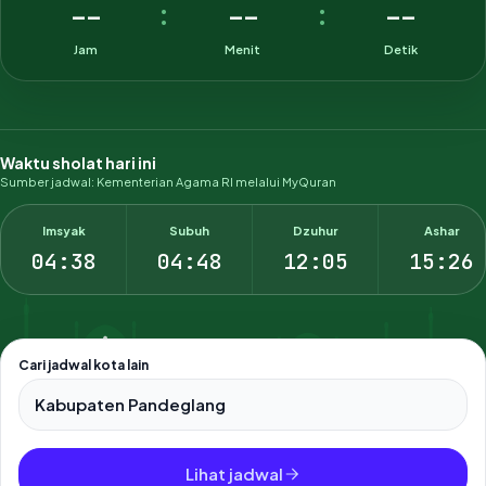
--
--
--
:
:
Jam
Menit
Detik
Waktu sholat hari ini
Sumber jadwal: Kementerian Agama RI melalui MyQuran
Imsyak
Subuh
Dzuhur
Ashar
04:38
04:48
12:05
15:26
Cari jadwal kota lain
Pilih salah satu dari 500+ kota dan kabupaten di Indonesia.
Lihat jadwal