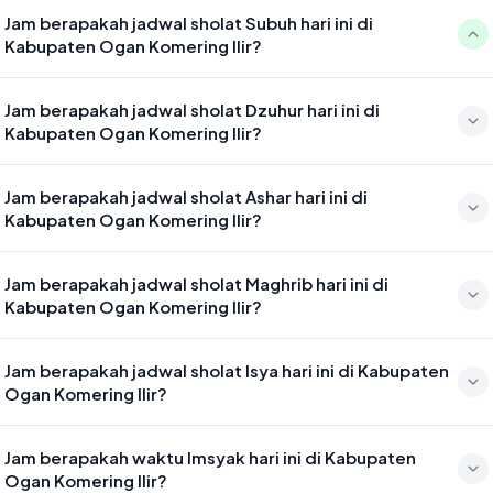
Jam berapakah jadwal sholat Subuh hari ini di
Kabupaten Ogan Komering Ilir?
Waktu sholat Subuh di Kabupaten Ogan Komering Ilir hari ini jatuh
Jam berapakah jadwal sholat Dzuhur hari ini di
pada 04:50
Kabupaten Ogan Komering Ilir?
Waktu sholat Dzuhur di Kabupaten Ogan Komering Ilir hari ini jatuh
Jam berapakah jadwal sholat Ashar hari ini di
pada 12:10
Kabupaten Ogan Komering Ilir?
Waktu sholat Ashar di Kabupaten Ogan Komering Ilir hari ini jatuh
Jam berapakah jadwal sholat Maghrib hari ini di
pada 15:31
Kabupaten Ogan Komering Ilir?
Waktu sholat Maghrib di Kabupaten Ogan Komering Ilir hari ini jatuh
Jam berapakah jadwal sholat Isya hari ini di Kabupaten
pada 18:09
Ogan Komering Ilir?
Waktu sholat Isya di Kabupaten Ogan Komering Ilir hari ini jatuh pada
Jam berapakah waktu Imsyak hari ini di Kabupaten
19:20
Ogan Komering Ilir?