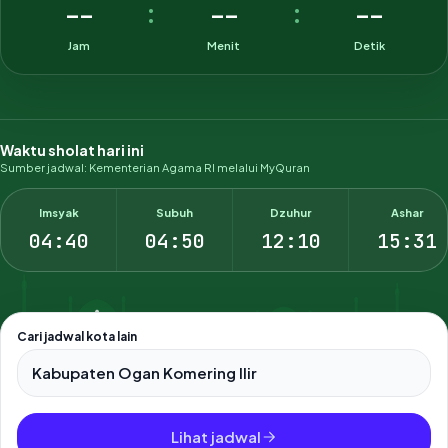
--
--
--
:
:
Jam
Menit
Detik
Waktu sholat hari ini
Sumber jadwal: Kementerian Agama RI melalui MyQuran
Imsyak
Subuh
Dzuhur
Ashar
04:40
04:50
12:10
15:31
Cari jadwal kota lain
Pilih salah satu dari 500+ kota dan kabupaten di Indonesia.
Lihat jadwal