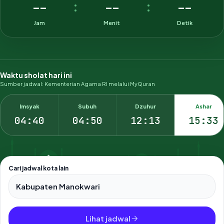
--
--
--
:
:
Jam
Menit
Detik
Waktu sholat hari ini
Sumber jadwal: Kementerian Agama RI melalui MyQuran
Imsyak
Subuh
Dzuhur
Ashar
04:40
04:50
12:13
15:33
Cari jadwal kota lain
Pilih salah satu dari 500+ kota dan kabupaten di Indonesia.
Lihat jadwal