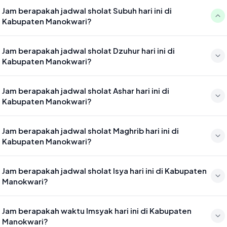
Jam berapakah jadwal sholat Subuh hari ini di
Kabupaten Manokwari?
Waktu sholat Subuh di Kabupaten Manokwari hari ini jatuh pada
Jam berapakah jadwal sholat Dzuhur hari ini di
04:50
Kabupaten Manokwari?
Waktu sholat Dzuhur di Kabupaten Manokwari hari ini jatuh pada
Jam berapakah jadwal sholat Ashar hari ini di
12:13
Kabupaten Manokwari?
Waktu sholat Ashar di Kabupaten Manokwari hari ini jatuh pada
Jam berapakah jadwal sholat Maghrib hari ini di
15:33
Kabupaten Manokwari?
Waktu sholat Maghrib di Kabupaten Manokwari hari ini jatuh pada
Jam berapakah jadwal sholat Isya hari ini di Kabupaten
18:15
Manokwari?
Waktu sholat Isya di Kabupaten Manokwari hari ini jatuh pada 19:26
Jam berapakah waktu Imsyak hari ini di Kabupaten
Manokwari?