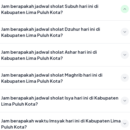
Jam berapakah jadwal sholat Subuh hari ini di
Kabupaten Lima Puluh Kota?
Waktu sholat Subuh di Kabupaten Lima Puluh Kota hari ini jatuh pada
Jam berapakah jadwal sholat Dzuhur hari ini di
05:02
Kabupaten Lima Puluh Kota?
Waktu sholat Dzuhur di Kabupaten Lima Puluh Kota hari ini jatuh
Jam berapakah jadwal sholat Ashar hari ini di
pada 12:27
Kabupaten Lima Puluh Kota?
Waktu sholat Ashar di Kabupaten Lima Puluh Kota hari ini jatuh pada
Jam berapakah jadwal sholat Maghrib hari ini di
15:47
Kabupaten Lima Puluh Kota?
Waktu sholat Maghrib di Kabupaten Lima Puluh Kota hari ini jatuh
Jam berapakah jadwal sholat Isya hari ini di Kabupaten
pada 18:30
Lima Puluh Kota?
Waktu sholat Isya di Kabupaten Lima Puluh Kota hari ini jatuh pada
Jam berapakah waktu Imsyak hari ini di Kabupaten Lima
19:41
Puluh Kota?