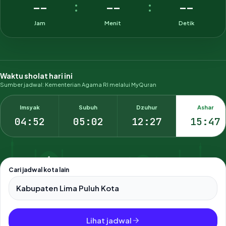
--
--
--
:
:
Jam
Menit
Detik
Waktu sholat hari ini
Sumber jadwal: Kementerian Agama RI melalui MyQuran
Imsyak
Subuh
Dzuhur
Ashar
04:52
05:02
12:27
15:47
Cari jadwal kota lain
Pilih salah satu dari 500+ kota dan kabupaten di Indonesia.
Lihat jadwal