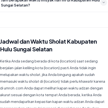
pada 19:39
Sungai Selatan?
Waktu Imsyak di Kabupaten Hulu Sungai Selatan hari ini jatuh pada
04:57
Jadwal dan Waktu Sholat Kabupaten
Hulu Sungai Selatan
Ketika Anda sedang berada di kota {location} saat sedang
berjalan-jalan keliling kota {location} pasti Anda tidak ingin
melupakan waktu sholat, jika Anda bingung apakah sudah
memasuki waktu sholat di {location} tidak perlu khawatir karena
di umroh.com Anda dapat melihat kapan waktu adzan dengan
akurat sesuai dengan kota tempat Anda berada, ketika Anda
sudah mendapatkan kepastian kapan waktu adzan Anda dapat