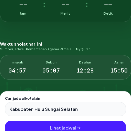
--
--
--
:
:
Jam
Menit
Detik
Waktu sholat hari ini
Sumber jadwal: Kementerian Agama RI melalui MyQuran
Imsyak
Subuh
Dzuhur
Ashar
04:57
05:07
12:28
15:50
Cari jadwal kota lain
Pilih salah satu dari 500+ kota dan kabupaten di Indonesia.
Lihat jadwal