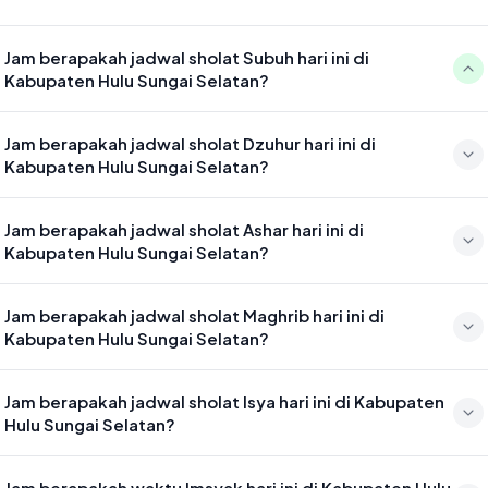
Jam berapakah jadwal sholat Subuh hari ini di
Kabupaten Hulu Sungai Selatan?
Waktu sholat Subuh di Kabupaten Hulu Sungai Selatan hari ini jatuh
Jam berapakah jadwal sholat Dzuhur hari ini di
pada 05:07
Kabupaten Hulu Sungai Selatan?
Waktu sholat Dzuhur di Kabupaten Hulu Sungai Selatan hari ini jatuh
Jam berapakah jadwal sholat Ashar hari ini di
pada 12:28
Kabupaten Hulu Sungai Selatan?
Waktu sholat Ashar di Kabupaten Hulu Sungai Selatan hari ini jatuh
Jam berapakah jadwal sholat Maghrib hari ini di
pada 15:50
Kabupaten Hulu Sungai Selatan?
Waktu sholat Maghrib di Kabupaten Hulu Sungai Selatan hari ini jatuh
Jam berapakah jadwal sholat Isya hari ini di Kabupaten
pada 18:28
Hulu Sungai Selatan?
Waktu sholat Isya di Kabupaten Hulu Sungai Selatan hari ini jatuh
Jam berapakah waktu Imsyak hari ini di Kabupaten Hulu