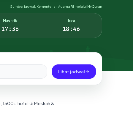
Sumber jadwal: Kementerian Agama RI melalui MyQuran
Maghrib
Isya
17:36
18:46
Lihat jadwal
i, 1500+ hotel di Mekkah &