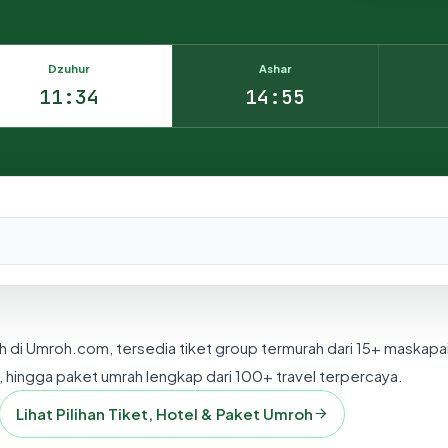
Dzuhur
Ashar
11:34
14:55
nesia.
h di Umroh.com, tersedia tiket group termurah dari 15+ maskapa
 hingga paket umrah lengkap dari 100+ travel terpercaya.
Lihat Pilihan Tiket, Hotel & Paket Umroh