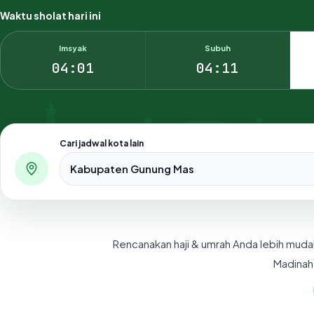
Waktu sholat hari ini
Imsyak
Subuh
04:01
04:11
Cari jadwal kota lain
Pilih salah satu dari 500+ kota dan kabupaten di Indo
Rencanakan haji & umrah Anda lebih muda
Madinah,