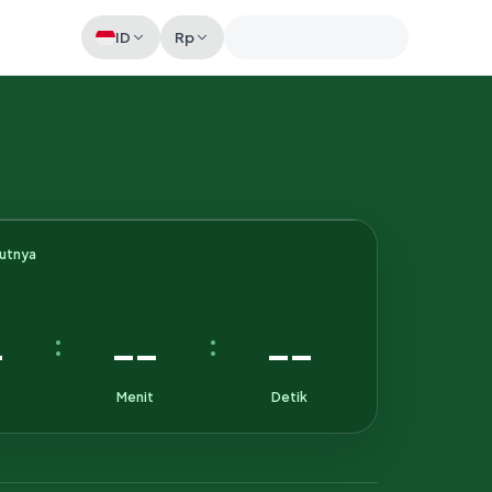
ID
Rp
Memeriksa sesi akun
kutnya
-
--
--
:
:
Menit
Detik