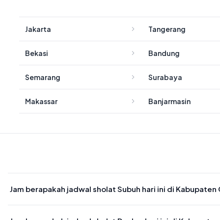
Jakarta
Tangerang
Bekasi
Bandung
Semarang
Surabaya
Makassar
Banjarmasin
Jam berapakah jadwal sholat Subuh hari ini di Kabupate
Waktu sholat Subuh di Kabupaten Gunung Mas hari ini jatuh pada 0