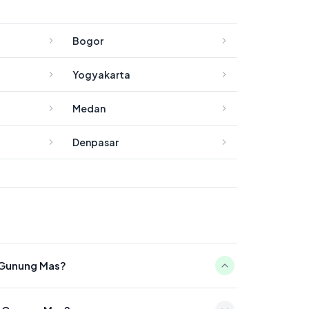
Bogor
Yogyakarta
Medan
Denpasar
n Gunung Mas?
4:11