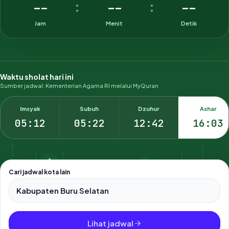
--
--
--
:
:
Jam
Menit
Detik
Waktu sholat hari ini
Sumber jadwal: Kementerian Agama RI melalui MyQuran
Imsyak
Subuh
Dzuhur
Ashar
05:12
05:22
12:42
16:03
Cari jadwal kota lain
Pilih salah satu dari 500+ kota dan kabupaten di Indonesia.
Lihat jadwal