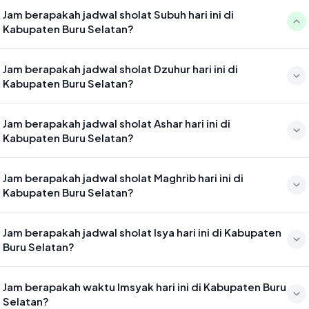
Jam berapakah jadwal sholat Subuh hari ini di
Kabupaten Buru Selatan?
Waktu sholat Subuh di Kabupaten Buru Selatan hari ini jatuh pada
Jam berapakah jadwal sholat Dzuhur hari ini di
05:22
Kabupaten Buru Selatan?
Waktu sholat Dzuhur di Kabupaten Buru Selatan hari ini jatuh pada
Jam berapakah jadwal sholat Ashar hari ini di
12:42
Kabupaten Buru Selatan?
Waktu sholat Ashar di Kabupaten Buru Selatan hari ini jatuh pada
Jam berapakah jadwal sholat Maghrib hari ini di
16:03
Kabupaten Buru Selatan?
Waktu sholat Maghrib di Kabupaten Buru Selatan hari ini jatuh pada
Jam berapakah jadwal sholat Isya hari ini di Kabupaten
18:41
Buru Selatan?
Waktu sholat Isya di Kabupaten Buru Selatan hari ini jatuh pada 19:51
Jam berapakah waktu Imsyak hari ini di Kabupaten Buru
Selatan?