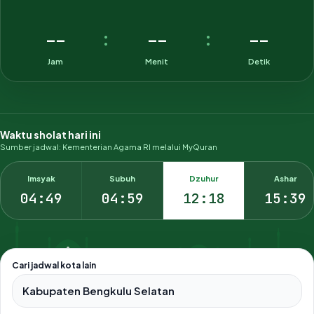
--
--
--
:
:
Jam
Menit
Detik
Waktu sholat hari ini
Sumber jadwal: Kementerian Agama RI melalui MyQuran
Imsyak
Subuh
Dzuhur
Ashar
04:49
04:59
12:18
15:39
Cari jadwal kota lain
Pilih salah satu dari 500+ kota dan kabupaten di Indonesia.