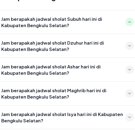
Jam berapakah jadwal sholat Subuh hari ini di
Kabupaten Bengkulu Selatan?
Waktu sholat Subuh di Kabupaten Bengkulu Selatan hari ini jatuh
Jam berapakah jadwal sholat Dzuhur hari ini di
pada 04:59
Kabupaten Bengkulu Selatan?
Waktu sholat Dzuhur di Kabupaten Bengkulu Selatan hari ini jatuh
Jam berapakah jadwal sholat Ashar hari ini di
pada 12:18
Kabupaten Bengkulu Selatan?
Waktu sholat Ashar di Kabupaten Bengkulu Selatan hari ini jatuh
Jam berapakah jadwal sholat Maghrib hari ini di
pada 15:39
Kabupaten Bengkulu Selatan?
Waktu sholat Maghrib di Kabupaten Bengkulu Selatan hari ini jatuh
Jam berapakah jadwal sholat Isya hari ini di Kabupaten
pada 18:16
Bengkulu Selatan?
Waktu sholat Isya di Kabupaten Bengkulu Selatan hari ini jatuh pada