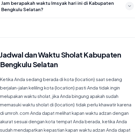
Jam berapakah waktu Imsyak hari ini di Kabupaten
19:27
Bengkulu Selatan?
Waktu Imsyak di Kabupaten Bengkulu Selatan hari ini jatuh pada
04:49
Jadwal dan Waktu Sholat Kabupaten
Bengkulu Selatan
Ketika Anda sedang berada di kota {location} saat sedang
berjalan-jalan keliling kota {location} pasti Anda tidak ingin
melupakan waktu sholat, jika Anda bingung apakah sudah
memasuki waktu sholat di {location} tidak perlu khawatir karena
di umroh.com Anda dapat melihat kapan waktu adzan dengan
akurat sesuai dengan kota tempat Anda berada, ketika Anda
sudah mendapatkan kepastian kapan waktu adzan Anda dapat