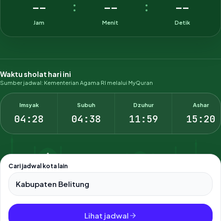
--
--
--
:
:
Jam
Menit
Detik
Waktu sholat hari ini
Sumber jadwal: Kementerian Agama RI melalui MyQuran
Imsyak
Subuh
Dzuhur
Ashar
04:28
04:38
11:59
15:20
Cari jadwal kota lain
Pilih salah satu dari 500+ kota dan kabupaten di Indonesia.
Lihat jadwal