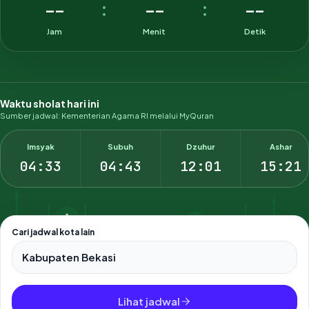
--
--
--
:
:
Jam
Menit
Detik
Waktu sholat hari ini
Sumber jadwal: Kementerian Agama RI melalui MyQuran
Imsyak
Subuh
Dzuhur
Ashar
04:33
04:43
12:01
15:21
Cari jadwal kota lain
Pilih salah satu dari 500+ kota dan kabupaten di Indonesia.
Lihat jadwal